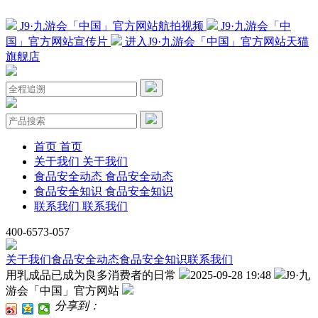
J9·九游会「中国」官方网站航拍视频
J9·九游会「中
国」官方网站宣传片
进入J9·九游会「中国」官方网站天猫
旗舰店
首页
首页
关于我们
关于我们
食品安全动态
食品安全动态
食品安全知识
食品安全知识
联系我们
联系我们
400-6573-057
关于我们
食品安全动态
食品安全知识
联系我们
用乳成品已成为良多消费者的日常
2025-09-28 19:48
J9·九
游会「中国」官方网站
分享到：