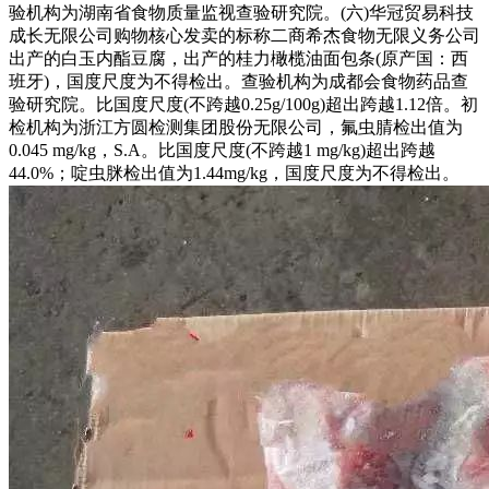
验机构为湖南省食物质量监视查验研究院。(六)华冠贸易科技
成长无限公司购物核心发卖的标称二商希杰食物无限义务公司
出产的白玉内酯豆腐，出产的桂力橄榄油面包条(原产国：西
班牙)，国度尺度为不得检出。查验机构为成都会食物药品查
验研究院。比国度尺度(不跨越0.25g/100g)超出跨越1.12倍。初
检机构为浙江方圆检测集团股份无限公司，氟虫腈检出值为
0.045 mg/kg，S.A。比国度尺度(不跨越1 mg/kg)超出跨越
44.0%；啶虫脒检出值为1.44mg/kg，国度尺度为不得检出。