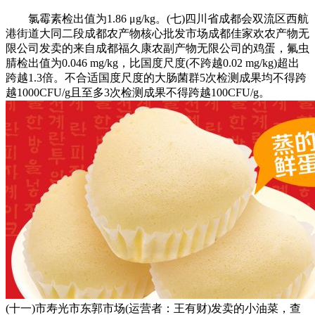
氯霉素检出值为1.86 μg/kg。(七)四川省成都会双流区西航
港街道大同二段成都农产物核心批发市场成都佳家欢农产物无
限公司发卖的来自成都福久康农副产物无限公司的鸡蛋，氟虫
腈检出值为0.046 mg/kg，比国度尺度(不跨越0.02 mg/kg)超出
跨越1.3倍。不合适国度尺度的大肠菌群5次检测成果均不得跨
越1000CFU/g且至多3次检测成果不得跨越100CFU/g。
(十一)市寿光市东郭市场(运营者：王有财)发卖的小油菜，查