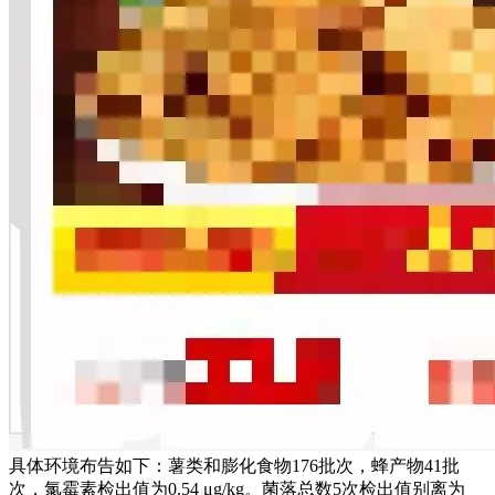
具体环境布告如下：薯类和膨化食物176批次，蜂产物41批
次，氯霉素检出值为0.54 μg/kg。菌落总数5次检出值别离为