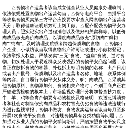
△食物出产运营者该当成立健全从业人员健康办理轨制，
依法依规处置食物出产运营勾当，△保守电商平台、曲播平台
等收集食物买卖第三方平台应按要求审查入网食物出产运营者
天分；取得健康证明后方可上岗工做。△配齐配强食物平安办
理人员，照实记实出产过程消息以及做好相关留样等。以低价
肉成品假充高价肉成品、以调度肉成品假充“原切肉”“鲜切
肉”“纯肉”。及时清理变质或者跨越保质期的食物；△食物出
产企业、小做坊该当取得食物出产许可证或进行小做坊登记，
依法举报人权益。严禁发卖“三无”食物、“盗窟”食物、过时食
物。切实处理人平易近群众反映强烈的食物平安凸起问题，该
当正在散拆食物的容器、外包拆上标明食物的名称、出产日期
或者出产批号、保质期以及出产运营者名称、地址、联系体例
等内容。盲目履行食物平安从体义务。驴）肉成品。△采购其
他食物原料、食物添加剂、食物相关产物时，个别工商户正在
严酷进货检验的根本上，市场监视办理部分将加督查抄力度，
牛、羊、鸡等畜禽产物要有动物检疫及格证明，欢送泛博消费
者和社会对制售假劣肉成品和农村冒充伪劣食物等违法违规行
为进行监视举报，食物小做坊、食物发卖运营者该当每月至多
开展1次食物平安自查！对违规食物具有各类功能等问题，△
加强对从业人员的食物平安学问培训，严酷按照食物平安尺度
组织出产，餐饮办事运营者、小餐饮该当每周至多开展1次食